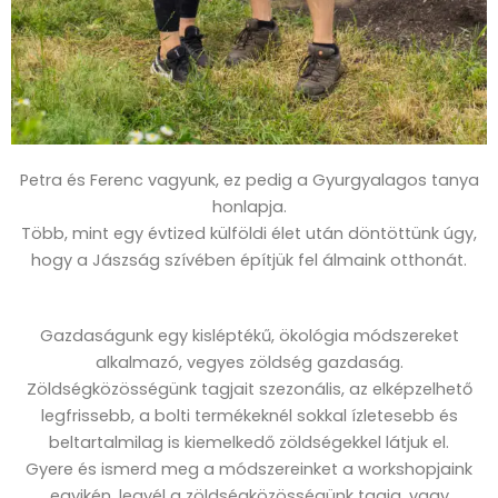
Petra és Ferenc vagyunk, ez pedig a Gyurgyalagos tanya
honlapja.
Több, mint egy évtized külföldi élet után döntöttünk úgy,
hogy a Jászság szívében építjük fel álmaink otthonát.
Gazdaságunk egy kisléptékű, ökológia módszereket
alkalmazó, vegyes zöldség gazdaság.
Zöldségközösségünk tagjait szezonális, az elképzelhető
legfrissebb, a bolti termékeknél sokkal ízletesebb és
beltartalmilag is kiemelkedő zöldségekkel látjuk el.
Gyere és ismerd meg a módszereinket a workshopjaink
egyikén, legyél a zöldségközösségünk tagja, vagy